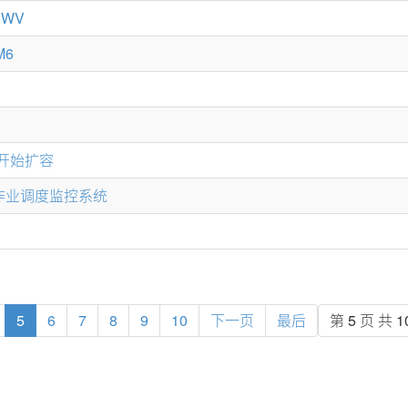
8WV
M6
0x 开始扩容
和作业调度监控系统
5
6
7
8
9
10
下一页
最后
第 5 页 共 1