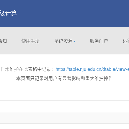
 超级计算
通知
使用手册
系统资源
服务门户
运
集群日常维护在此表格中记录：
https://table.nju.edu.cn/dtable/view
本页面只记录对用户有显著影响和重大维护操作