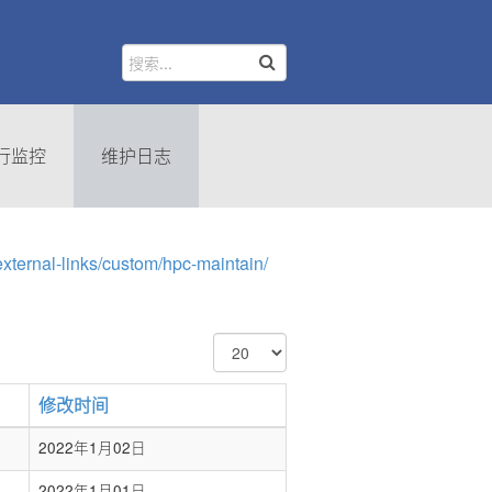
行监控
维护日志
-external-links/custom/hpc-maintain/
每
页
显
修改时间
示
条
2022年1月02日
数
2022年1月01日