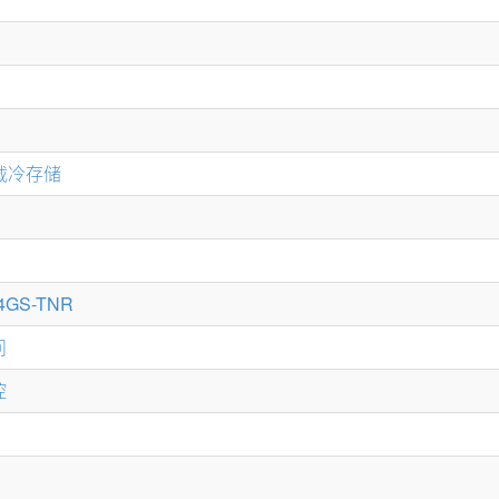
挂载冷存储
4GS-TNR
问
控