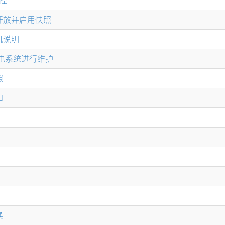
户开放并启用快照
关机说明
房配电系统进行维护
照
知
换