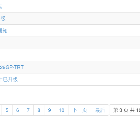
成
升级
机通知
29GP-TRT
E固件已升级
5
6
7
8
9
10
下一页
最后
第 3 页 共 1