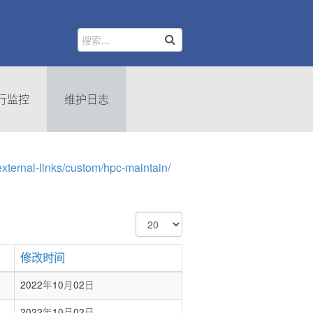
行监控
维护日志
-external-links/custom/hpc-maintain/
每
页
显
修改时间
示
条
2022年10月02日
数
2022年10月02日