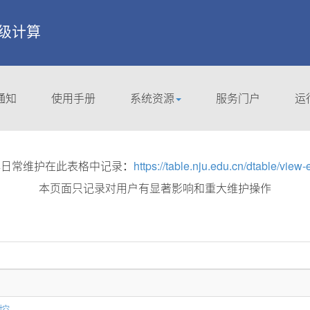
 超级计算
通知
使用手册
系统资源
服务门户
运
集群日常维护在此表格中记录：
https://table.nju.edu.cn/dtable/view
本页面只记录对用户有显著影响和重大维护操作
监控