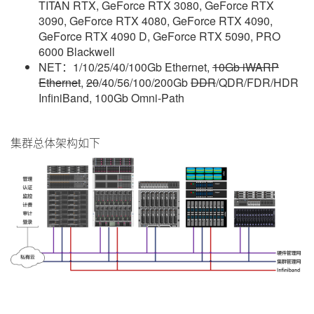
TITAN RTX, GeForce RTX 3080, GeForce RTX
3090, GeForce RTX 4080, GeForce RTX 4090,
GeForce RTX 4090 D, GeForce RTX 5090, PRO
6000 Blackwell
NET：1/10/25/40/100Gb Ethernet,
10Gb iWARP
Ethernet
,
20
/40/56/100/200Gb
DDR
/QDR/FDR/HDR
InfiniBand, 100Gb Omni-Path
集群总体架构如下