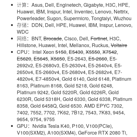
计算：Asus, Dell, Enginetech, Gigabyte, H3C, HPE,
Huawei, IBM, Inspur, Intel, Inventec, Lenovo, Nettrix,
Powerleader, Sugon, Supermicro, Tongtaiyi, Wuzhou
存储：DDN, Dell, HPE, Huawei, IBM, Inspur, Lenovo,
WDC
网络：BNT,
Brocade
, Cisco, Dell,
Fortinet
, H3C,
Hillstone, Huawei, Intel, Mellanox, Ruckus,
Voltaire
CPU：Intel Xeon
5150
,
E5430
,
X5550
,
X7542
,
E5620
,
E5645
,
X5650
, E5-2643,
E5-2660
, E5-
2692v2, E5-2680v3, E5-2630v4, E5-2640v4, E5-
2650v4, E5-2660v4, E5-2680v4, E5-2682v4, E7-
4820v4, E7-4850v4, Gold 6140, Gold 6148, Platinum
8163, Platinum 8168, Gold 5218, Gold 6248,
Platinum 9242, Gold 5220R, Gold 6226R, Gold
6230R, Gold 5318H, Gold 6330, Gold 6338, Platinum
8358, Gold 6458Q, Gold 6530. AMD EPYC 7302,
7402, 7552, 7702, 7K62, 7B12, 7543, 7K83, 9454,
9654, 9754, 9755
GPU：Nvidia Tesla K40, P100, V100(PCIe),
V100(SXM2), A100(SXM4), GeForce RTX 2080 Ti,